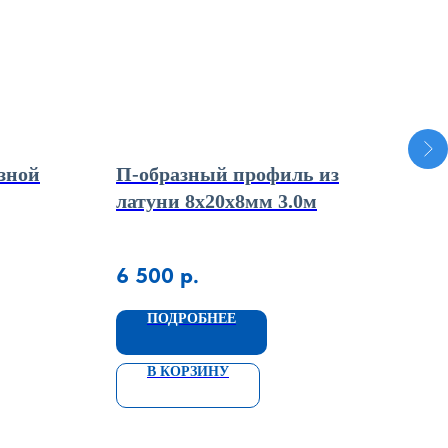
зной
П-образный профиль из
Пор
латуни 8х20х8мм 3.0м
обр
6 500
р.
4 
ПОДРОБНЕЕ
В КОРЗИНУ