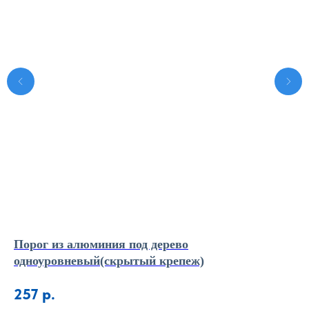
Порог из алюминия под дерево
П-
одноуровневый(скрытый крепеж)
7
257
р.