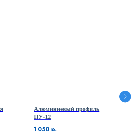
ля
Алюминиевый профиль
Гн
ПУ-12
лат
1 050
р.