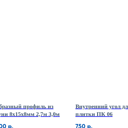
бразный профиль из
Внутренний угол д
уни 8х15х8мм 2,7м 3,0м
плитки ПК 06
00
р.
750
р.