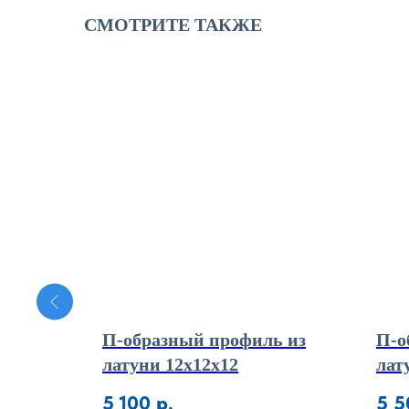
СМОТРИТЕ ТАКЖЕ
под
П-образный профиль из
П-о
вый на
латуни 12х12х12
лат
Р 06
5 100
р.
5 5