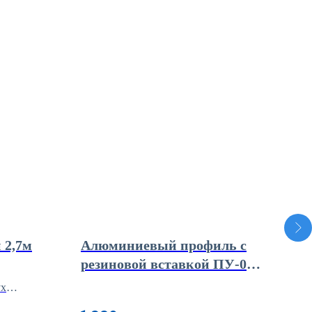
 2,7м
Алюминиевый профиль с
Пор
резиновой вставкой ПУ-07-
дер
1(35х20,8)
од
ух
кр
 в уровнях