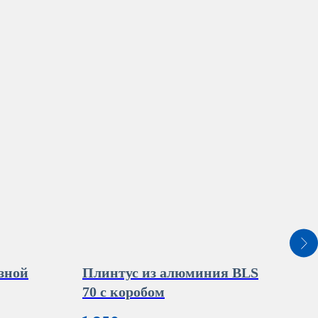
зной
Плинтус из алюминия BLS
Ал
70 с коробом
рез
ПУ