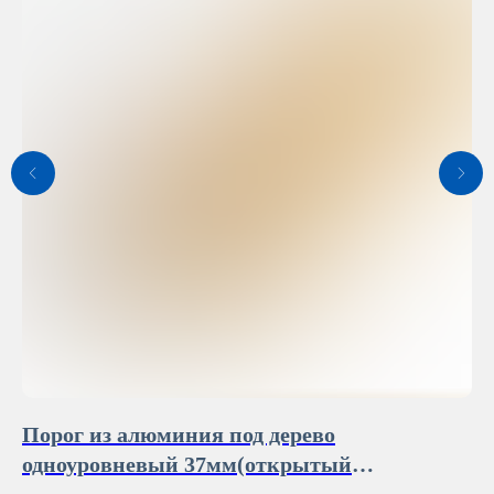
Порог из алюминия под дерево
П
одноуровневый 37мм(открытый
об
крепеж)ПС03