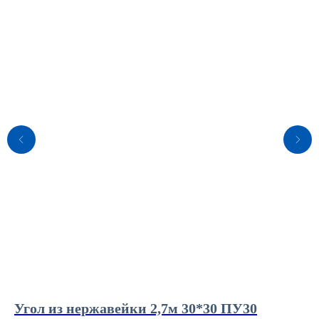
Угол из нержавейки 2,7м 30*30 ПУ30
З