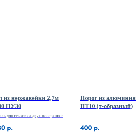
л из нержавейки 2,7м
Порог из алюминия
30 ПУ30
ПТ10 (т-образный)
ль для стыковки двух поверхностей
ностью в уровнях 10мм.
80
р.
400
р.