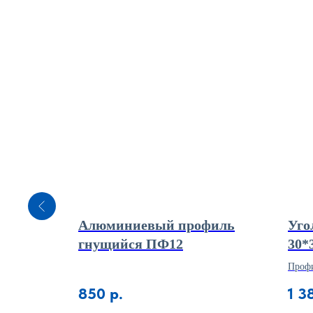
 2,7м
Алюминиевый профиль
Уго
гнущийся ПФ12
30*
оверхностей
Профи
с раз
850
р.
1 3