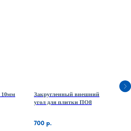
 10мм
Закругленный внешний
Ал
угол для плитки ПО8
цве
700
р.
22