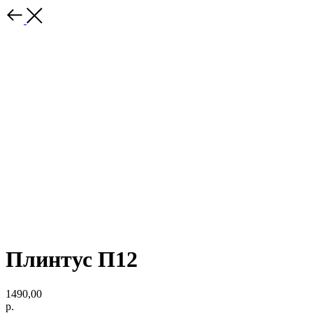
Плинтус П12
1490,00
р.