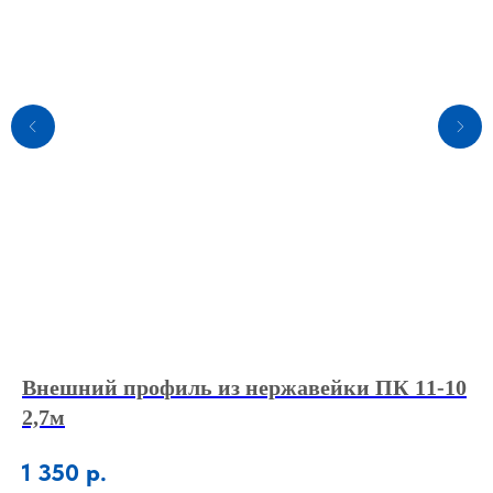
Внешний профиль из нержавейки ПК 11-10
Л
2,7м
2,
1 350
р.
4