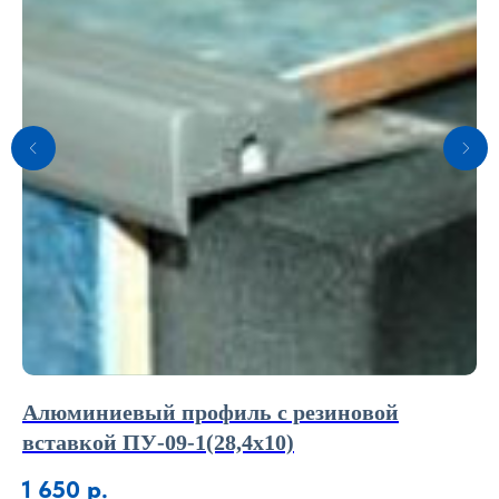
Алюминиевый профиль с резиновой
А
вставкой ПУ-09-1(28,4х10)
р
1 650
р.
3